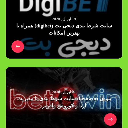
19 آوریل , 2020
سایت شرط بندی دیجی بت (digibet) همراه با
بهترین امکانات
21 آوریل , 2020
بتوون (betowin) سایت شرط بندی با مدیریت
آرتا و کوروش وانتونز